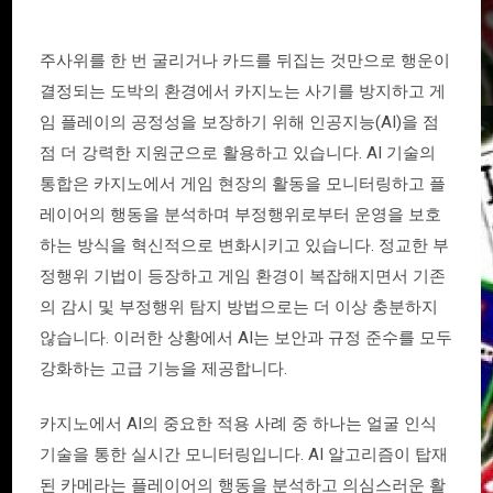
주사위를 한 번 굴리거나 카드를 뒤집는 것만으로 행운이
결정되는 도박의 환경에서 카지노는 사기를 방지하고 게
임 플레이의 공정성을 보장하기 위해 인공지능(AI)을 점
점 더 강력한 지원군으로 활용하고 있습니다. AI 기술의
통합은 카지노에서 게임 현장의 활동을 모니터링하고 플
레이어의 행동을 분석하며 부정행위로부터 운영을 보호
하는 방식을 혁신적으로 변화시키고 있습니다. 정교한 부
정행위 기법이 등장하고 게임 환경이 복잡해지면서 기존
의 감시 및 부정행위 탐지 방법으로는 더 이상 충분하지
않습니다. 이러한 상황에서 AI는 보안과 규정 준수를 모두
강화하는 고급 기능을 제공합니다.
카지노에서 AI의 중요한 적용 사례 중 하나는 얼굴 인식
기술을 통한 실시간 모니터링입니다. AI 알고리즘이 탑재
된 카메라는 플레이어의 행동을 분석하고 의심스러운 활