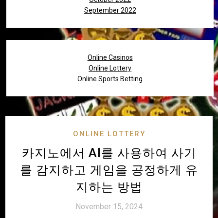
September 2022
Online Casinos
Online Lottery
Online Sports Betting
ONLINE LOTTERY
카지노에서 AI를 사용하여 사기
를 감지하고 게임을 공정하게 유
지하는 방법
November 15, 2024