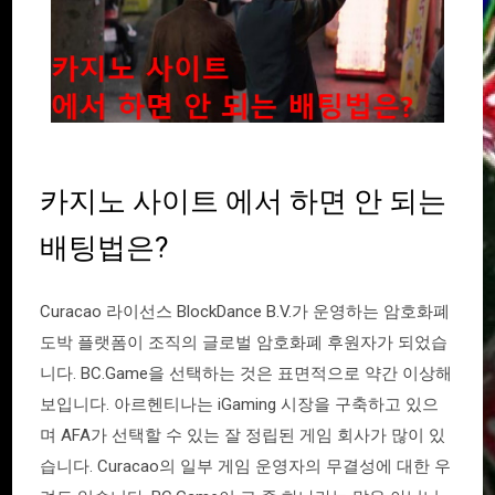
카지노 사이트 에서 하면 안 되는
배팅법은?
Curacao 라이선스 BlockDance B.V.가 운영하는 암호화폐
도박 플랫폼이 조직의 글로벌 암호화폐 후원자가 되었습
니다. BC.Game을 선택하는 것은 표면적으로 약간 이상해
보입니다. 아르헨티나는 iGaming 시장을 구축하고 있으
며 AFA가 선택할 수 있는 잘 정립된 게임 회사가 많이 있
습니다. Curacao의 일부 게임 운영자의 무결성에 대한 우