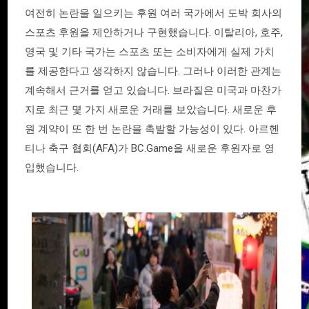
여전히 논란을 일으키는 후원 여러 국가에서 도박 회사의
스포츠 후원을 제안하거나 구현했습니다. 이탈리아, 호주,
영국 및 기타 국가는 스포츠 또는 소비자에게 실제 가치
를 제공한다고 생각하지 않습니다. 그러나 이러한 관계는
계속해서 근거를 얻고 있습니다. 브라질은 미국과 마찬가
지로 최근 몇 가지 새로운 거래를 보았습니다. 새로운 후
원 계약이 또 한 번 논란을 촉발할 가능성이 있다. 아르헨
티나 축구 협회(AFA)가 BC.Game을 새로운 후원자로 영
입했습니다.