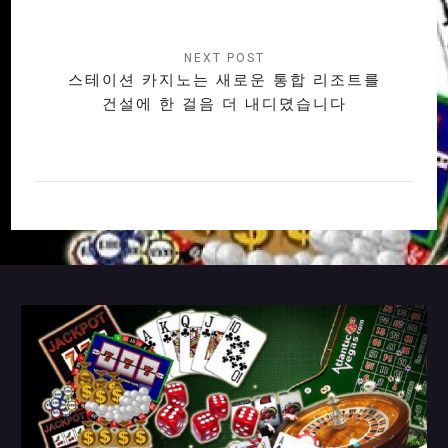
스테이션 카지노는 새로운 통합 리조트를
건설에 한 걸음 더 내디뎠습니다