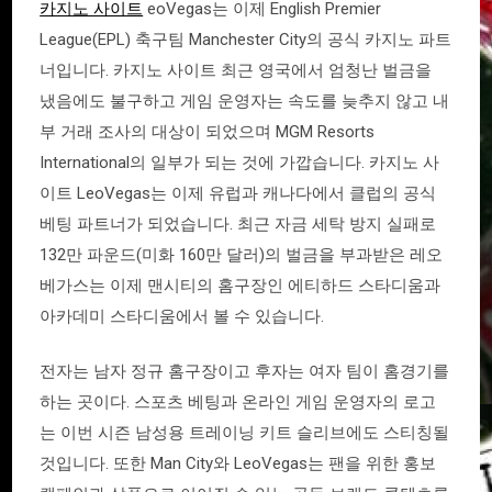
카지노 사이트
eoVegas는 이제 English Premier
League(EPL) 축구팀 Manchester City의 공식 카지노 파트
너입니다. 카지노 사이트 최근 영국에서 엄청난 벌금을
냈음에도 불구하고 게임 운영자는 속도를 늦추지 않고 내
부 거래 조사의 대상이 되었으며 MGM Resorts
International의 일부가 되는 것에 가깝습니다. 카지노 사
이트 LeoVegas는 이제 유럽과 캐나다에서 클럽의 공식
베팅 파트너가 되었습니다. 최근 자금 세탁 방지 실패로
132만 파운드(미화 160만 달러)의 벌금을 부과받은 레오
베가스는 이제 맨시티의 홈구장인 에티하드 스타디움과
아카데미 스타디움에서 볼 수 있습니다.
전자는 남자 정규 홈구장이고 후자는 여자 팀이 홈경기를
하는 곳이다. 스포츠 베팅과 온라인 게임 운영자의 로고
는 이번 시즌 남성용 트레이닝 키트 슬리브에도 스티칭될
것입니다. 또한 Man City와 LeoVegas는 팬을 위한 홍보